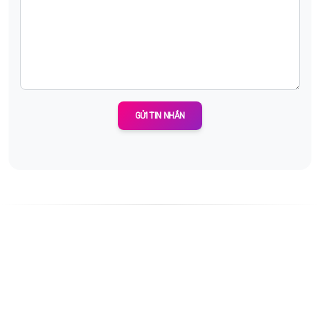
GỬI TIN NHẮN
About Us
Thousandstory not affiliated, associated with Instagram™.
We don't host any content.